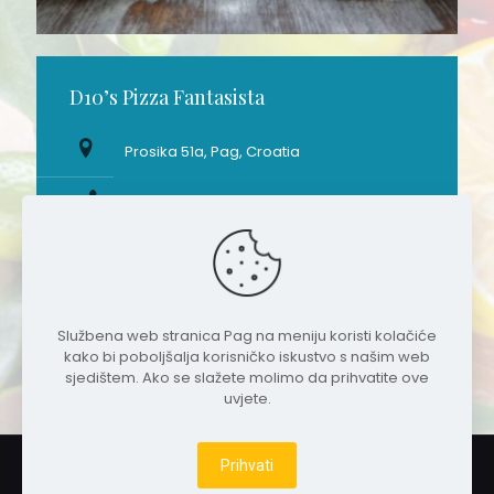
D10’s Pizza Fantasista
Prosika 51a, Pag, Croatia
095 501 1065
d10spizzafantasista@gmail.com
www.d10s.pizza/
Službena web stranica Pag na meniju koristi kolačiće
kako bi poboljšalja korisničko iskustvo s našim web
sjedištem. Ako se slažete molimo da prihvatite ove
uvjete.
Podijeli na društvenim mrežama
0
2026 Pag na meniju - vl. Srednja škola Bartula Kašića
Prihvati
Pag |
Design & Host by TJstudio